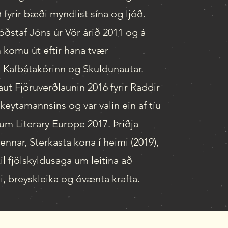
 fyrir bæði myndlist sína og ljóð.
jóðstaf Jóns úr Vör árið 2011 og á
komu út eftir hana tvær
 Kafbátakórinn og Skuldunautar.
aut Fjöruverðlaunin 2016 fyrir Raddir
skeytamannsins og var valin ein af tíu
m Literary Europe 2017. Þriðja
ennar, Sterkasta kona í heimi (2019),
il fjölskyldusaga um leitina að
, breyskleika og óvænta krafta.