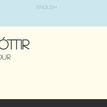
english
óttir
ður