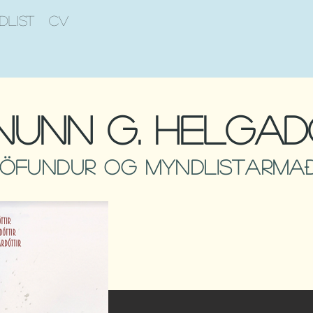
dlist
CV
nunn G. Helgad
höfundur og myndlistarma