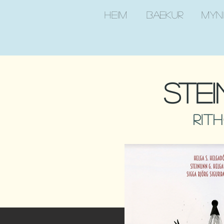
Heim
bækur
myn
Stei
Rit