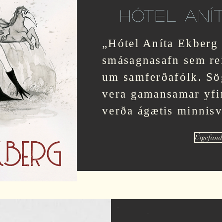
HÓTEL ANÍ
„Hótel Aníta Ekberg
smásagnasafn sem rei
um samferðafólk. Sög
vera gamansamar yfir
verða ágætis minnis
Útgefand