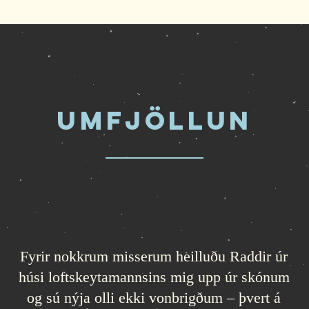
UMFJÖLLUN
Fyrir nokkrum misserum heilluðu Raddir úr
húsi loftskeytamannsins mig upp úr skónum
og sú nýja olli ekki vonbrigðum – þvert á