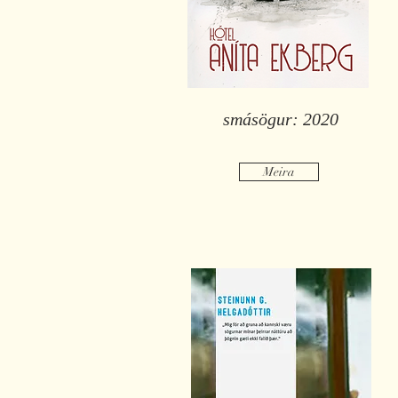
smásögur: 2020
Meira