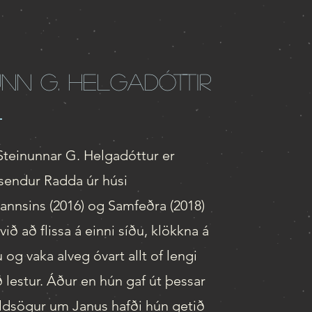
unn g. Helgadóttir
teinunnar G. Helgadóttur er
sendur Radda úr húsi
annsins (2016) og Samfeðra (2018)
við að flissa á einni síðu, klökkna á
 og vaka alveg óvart allt of lengi
ð lestur. Áður en hún gaf út þessar
ldsögur um Janus hafði hún getið