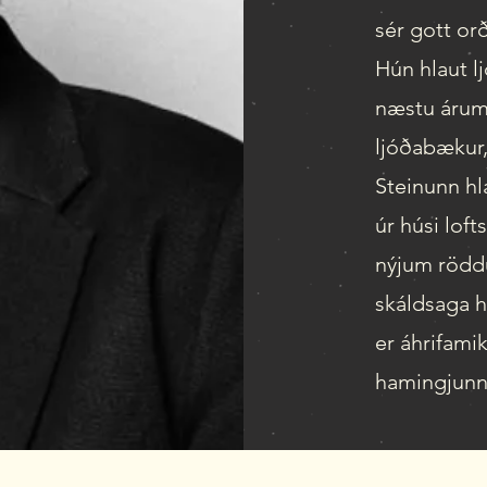
sér gott orð
Hún hlaut l
næstu árum 
ljóðabækur,
Steinunn hl
úr húsi loft
nýjum röddu
skáldsaga h
er áhrifamik
hamingjunni