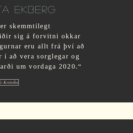
TA EKBERG
 er skemmtilegt
ðir sig á forvitni okkar
urnar eru allt frá því að
 í að vera sorglegar og
varði um vordaga 2020.“
i: Króníka