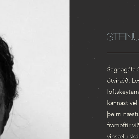
Stein
Sagnagáfa S
ótvíræð. Le
loftskeytam
kannast vel 
þeirri næstu
frameftir vi
vinsælu ská